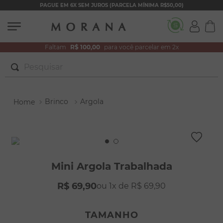
PAGUE EM 6X SEM JUROS (PARCELA MÍNIMA R$50,00)
Faltam
R$ 100,00
para você parcelar em 2x
Pesquisar
TERMOS MAIS BUSCADOS
Brinco
Argola
1
º
brincos
2
º
pulseiras
3
º
colar duplo
4
º
colar coração
Mini Argola Trabalhada
5
º
filhos
R$
69
,
90
1
R$
69
,
90
6
º
nossa senhora
7
º
argola
TAMANHO