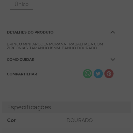
8
º
pérola
Único
9
º
escapulário
10
º
colar
DETALHES DO PRODUTO
BRINCO MINI ARGOLA MORANA TRABALHADA COM
ZIRCÔNIAS. TAMANHO 18MM. BANHO DOURADO.
COMO CUIDAR
COMPARTILHAR
Especificações
Cor
DOURADO