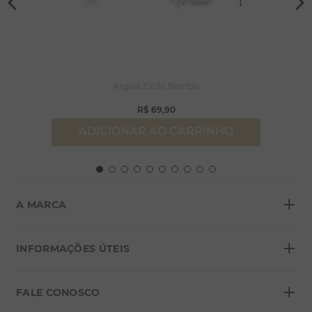
Argola Estilo Bambu
R$
69
,
90
ADICIONAR AO CARRINHO
+
A MARCA
+
Sobre a Morana
INFORMAÇÕES ÚTEIS
Lojas
+
Blog
FALE CONOSCO
Seja um franqueado
Formas de pagamento