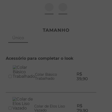
8
º
pérola
9
º
escapulário
10
º
colar
TAMANHO
Único
Acessório para completar o look
R$
Colar Básico
Trabalhado
39,90
R$
Colar de Elos Liso
Vazado
79,90