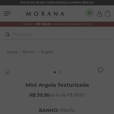
PAGUE EM 6X SEM JUROS (PARCELA MÍNIMA R$50,00)
Faltam
R$ 100,00
para você parcelar em 2x
Pesquisar
TERMOS MAIS BUSCADOS
Brinco
Argola
1
º
brincos
2
º
colar duplo
3
º
pulseiras
4
º
colar coração
Mini Argola Texturizada
5
º
filhos
R$
39
,
90
1
R$
39
,
90
6
º
nossa senhora
7
º
argola
BANHO
:
PRATA