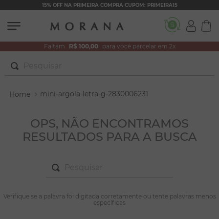
15% OFF NA PRIMEIRA COMPRA CUPOM: PRIMEIRA15
Faltam
R$ 100,00
para você parcelar em 2x
Pesquisar
TERMOS MAIS BUSCADOS
mini-argola-letra-g-2830006231
1
º
brincos
2
º
colar duplo
OPS, NÃO ENCONTRAMOS
RESULTADOS PARA A BUSCA
3
º
filhos
4
º
pulseiras
Pesquisar
5
º
colar coração
6
º
pérola
TERMOS MAIS BUSCADOS
Verifique se a palavra foi digitada corretamente ou tente palavras menos
1
º
brincos
específicas
7
º
nossa senhora