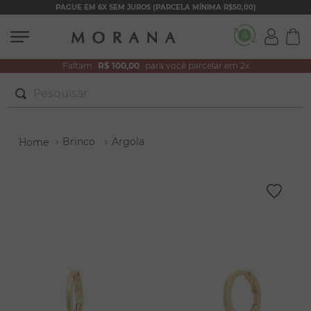
PAGUE EM 6X SEM JUROS (PARCELA MÍNIMA R$50,00)
Faltam
R$ 100,00
para você parcelar em 2x
Pesquisar
TERMOS MAIS BUSCADOS
Brinco
Argola
1
º
brincos
2
º
colar duplo
3
º
pulseiras
4
º
colar coração
5
º
filhos
6
º
argola
7
º
nossa senhora