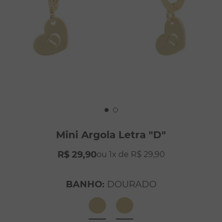
8
º
pérola
9
º
escapulário
10
º
conjuntos
Mini Argola Letra "D"
R$
29
,
90
1
R$
29
,
90
BANHO
:
DOURADO