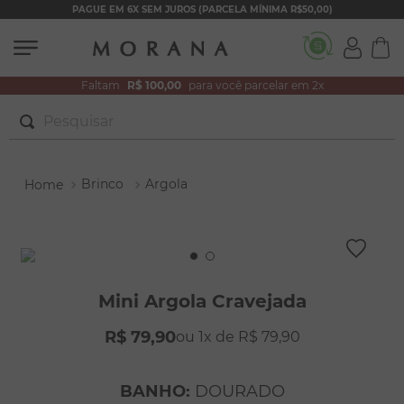
PAGUE EM 6X SEM JUROS (PARCELA MÍNIMA R$50,00)
Faltam
R$ 100,00
para você parcelar em 2x
Pesquisar
TERMOS MAIS BUSCADOS
Brinco
Argola
1
º
brincos
2
º
colar duplo
3
º
pulseiras
4
º
colar coração
Mini Argola Cravejada
5
º
filhos
R$
79
,
90
1
R$
79
,
90
6
º
nossa senhora
7
º
pérola
BANHO
:
DOURADO