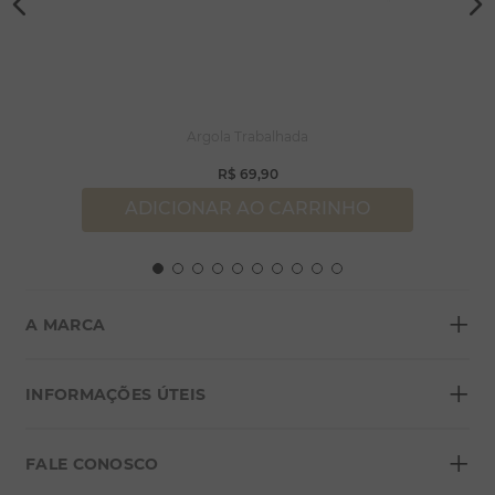
Argola Trabalhada
R$
69
,
90
ADICIONAR AO CARRINHO
+
A MARCA
+
Sobre a Morana
INFORMAÇÕES ÚTEIS
Lojas
+
Blog
FALE CONOSCO
Seja um franqueado
Formas de pagamento