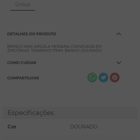
8
º
pérola
Único
9
º
escapulário
10
º
colar
DETALHES DO PRODUTO
BRINCO MINI ARGOLA MORANA CRAVEJADA EM
ZIRCÔNIAS. TAMANHO 17MM. BANHO DOURADO.
COMO CUIDAR
COMPARTILHAR
Especificações
Cor
DOURADO