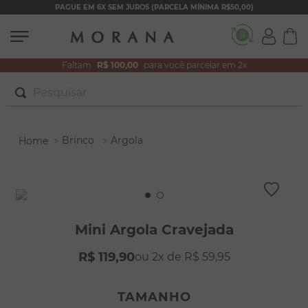
PAGUE EM 6X SEM JUROS (PARCELA MÍNIMA R$50,00)
Faltam
R$ 100,00
para você parcelar em 2x
Pesquisar
TERMOS MAIS BUSCADOS
Brinco
Argola
1
º
brincos
2
º
colar duplo
3
º
pulseiras
4
º
colar coração
Mini Argola Cravejada
5
º
filhos
R$
119
,
90
2
R$
59
,
95
6
º
nossa senhora
7
º
argola
TAMANHO