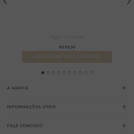
Argola Trabalhada
R$
69
,
90
ADICIONAR AO CARRINHO
+
A MARCA
+
Sobre a Morana
INFORMAÇÕES ÚTEIS
Lojas
+
Blog
FALE CONOSCO
Seja um franqueado
Formas de pagamento