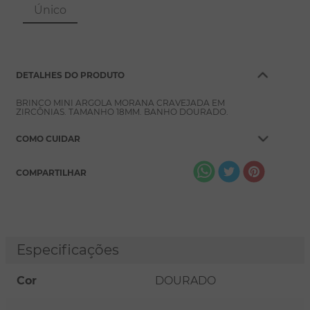
8
º
pérola
Único
9
º
escapulário
10
º
conjuntos
DETALHES DO PRODUTO
BRINCO MINI ARGOLA MORANA CRAVEJADA EM
ZIRCÔNIAS. TAMANHO 18MM. BANHO DOURADO.
COMO CUIDAR
COMPARTILHAR
Especificações
Cor
DOURADO