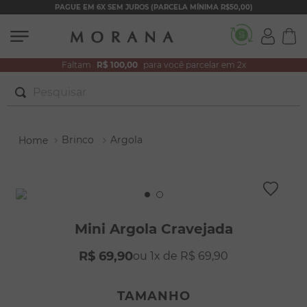
PAGUE EM 6X SEM JUROS (PARCELA MÍNIMA R$50,00)
Faltam
R$ 100,00
para você parcelar em 2x
Pesquisar
TERMOS MAIS BUSCADOS
Brinco
Argola
1
º
brincos
2
º
colar duplo
3
º
pulseiras
4
º
colar coração
Mini Argola Cravejada
5
º
filhos
R$
69
,
90
1
R$
69
,
90
6
º
argola
7
º
nossa senhora
TAMANHO