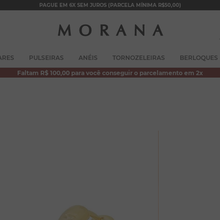
PAGUE EM 6X SEM JUROS (PARCELA MÍNIMA R$50,00)
TERMOS MAIS BUSCADOS
ARES
PULSEIRAS
ANÉIS
TORNOZELEIRAS
BERLOQUES
1
º
brincos
Faltam R$ 100,00 para você conseguir o parcelamento em 2x
2
º
colar duplo
3
º
filhos
4
º
pulseiras
5
º
colar coração
6
º
pérola
7
º
nossa senhora
8
º
escapulário
9
º
conjuntos
10
º
coração