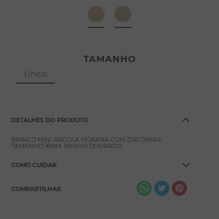
8
º
escapulário
9
º
conjuntos
10
º
coração
TAMANHO
Único
DETALHES DO PRODUTO
BRINCO MINI ARGOLA MORANA COM ZIRCÔNIAS.
TAMANHO 16MM. BANHO DOURADO.
COMO CUIDAR
COMPARTILHAR