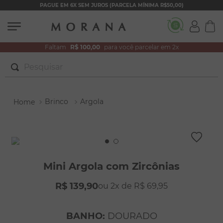
PAGUE EM 6X SEM JUROS (PARCELA MÍNIMA R$50,00)
Faltam
R$ 100,00
para você parcelar em 2x
Pesquisar
TERMOS MAIS BUSCADOS
Brinco
Argola
1
º
brincos
2
º
colar duplo
3
º
filhos
4
º
pulseiras
Mini Argola com Zircônias
5
º
colar coração
R$
139
,
90
2
R$
69
,
95
6
º
pérola
7
º
nossa senhora
BANHO
:
DOURADO