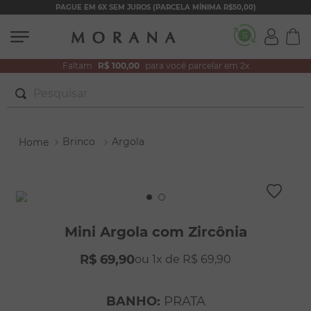
PAGUE EM 6X SEM JUROS (PARCELA MÍNIMA R$50,00)
Faltam
R$ 100,00
para você parcelar em 2x
Pesquisar
TERMOS MAIS BUSCADOS
Brinco
Argola
1
º
brincos
2
º
colar duplo
3
º
pulseiras
4
º
colar coração
Mini Argola com Zircônia
5
º
filhos
R$
69
,
90
1
R$
69
,
90
6
º
nossa senhora
7
º
argola
BANHO
:
PRATA