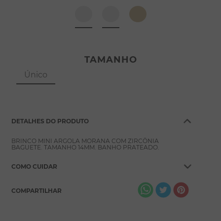
8
º
pérola
9
º
escapulário
10
º
colar
TAMANHO
Único
DETALHES DO PRODUTO
BRINCO MINI ARGOLA MORANA COM ZIRCÔNIA
BAGUETE. TAMANHO 14MM. BANHO PRATEADO.
COMO CUIDAR
COMPARTILHAR