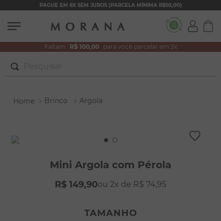
PAGUE EM 6X SEM JUROS (PARCELA MÍNIMA R$50,00)
Faltam
R$ 100,00
para você parcelar em 2x
Pesquisar
TERMOS MAIS BUSCADOS
Brinco
Argola
1
º
brincos
2
º
colar duplo
3
º
pulseiras
4
º
colar coração
Mini Argola com Pérola
5
º
filhos
R$
149
,
90
2
R$
74
,
95
6
º
nossa senhora
7
º
pérola
TAMANHO