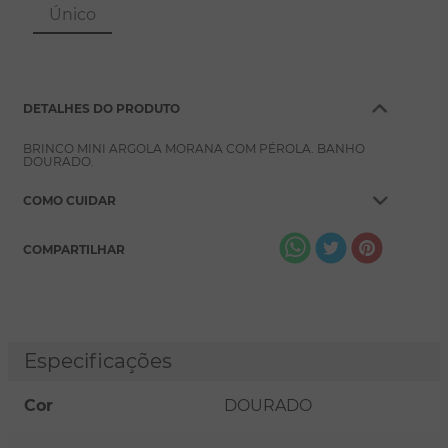
8
º
conjuntos
Único
9
º
escapulário
10
º
colar
DETALHES DO PRODUTO
BRINCO MINI ARGOLA MORANA COM PÉROLA. BANHO
DOURADO.
COMO CUIDAR
COMPARTILHAR
Especificações
Cor
DOURADO