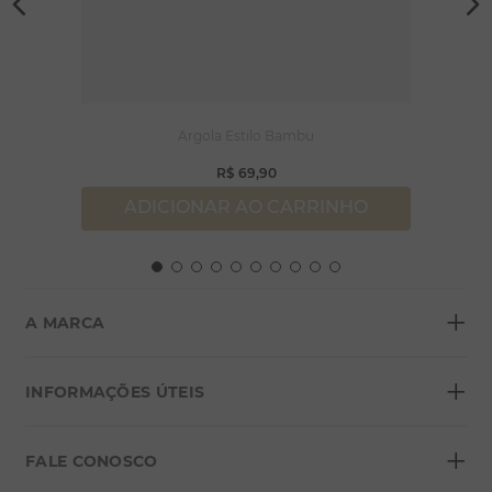
Argola Estilo Bambu
R$
69
,
90
ADICIONAR AO CARRINHO
+
A MARCA
+
Sobre a Morana
INFORMAÇÕES ÚTEIS
Lojas
+
Blog
FALE CONOSCO
Seja um franqueado
Formas de pagamento