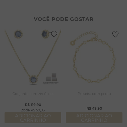
8
º
escapulário
2
º
colar duplo
9
º
conjuntos
3
º
filhos
VOCÊ PODE GOSTAR
10
º
coração
4
º
pulseiras
5
º
colar coração
6
º
pérola
7
º
nossa senhora
8
º
escapulário
9
º
conjuntos
10
º
coração
Conjunto com zircônias
Pulseira com pedra
R$
119
,
90
R$
49
,
90
2
R$
59
,
95
ADICIONAR AO
ADICIONAR AO
CARRINHO
CARRINHO