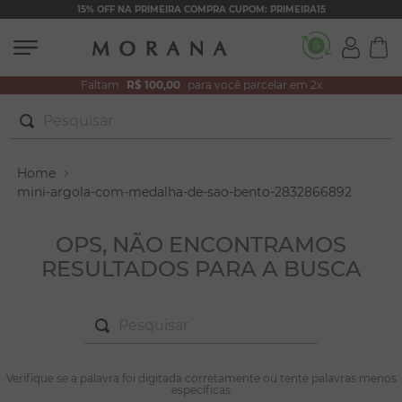
15% OFF NA PRIMEIRA COMPRA CUPOM: PRIMEIRA15
Faltam
R$ 100,00
para você parcelar em 2x
Pesquisar
TERMOS MAIS BUSCADOS
1
º
brincos
mini-argola-com-medalha-de-sao-bento-2832866892
2
º
colar duplo
OPS, NÃO ENCONTRAMOS
3
º
filhos
RESULTADOS PARA A BUSCA
4
º
pulseiras
5
º
colar coração
Pesquisar
6
º
pérola
TERMOS MAIS BUSCADOS
7
º
nossa senhora
Verifique se a palavra foi digitada corretamente ou tente palavras menos
1
º
brincos
específicas