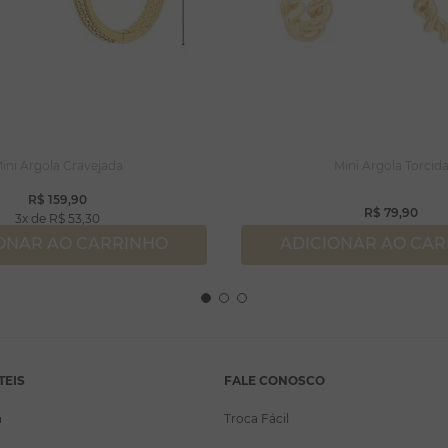
ini Argola Cravejada
Mini Argola Torcid
R$
159
,
90
R$
79
,
90
3
R$
53
,
30
ONAR AO CARRINHO
ADICIONAR AO CA
TEIS
FALE CONOSCO
a
Troca Fácil