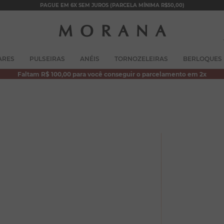
PAGUE EM 6X SEM JUROS (PARCELA MÍNIMA R$50,00)
TERMOS MAIS BUSCADOS
ARES
PULSEIRAS
ANÉIS
TORNOZELEIRAS
BERLOQUES
1
º
brincos
Faltam R$ 100,00 para você conseguir o parcelamento em 2x
2
º
colar duplo
3
º
filhos
4
º
pulseiras
5
º
colar coração
6
º
pérola
7
º
nossa senhora
8
º
escapulário
9
º
conjuntos
10
º
coração