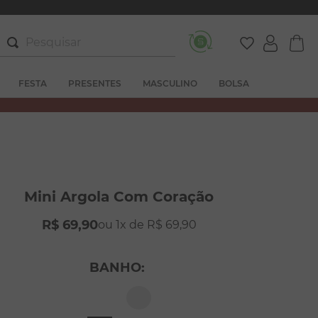
Pesquisar
FESTA
PRESENTES
MASCULINO
BOLSA
Mini Argola Com Coração
R$
69
,
90
1
R$
69
,
90
BANHO
: