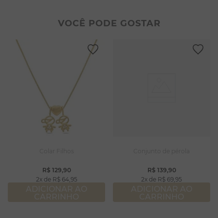
2
º
pulseiras
8
º
pérola
3
º
colar duplo
9
º
escapulário
VOCÊ PODE GOSTAR
4
º
colar coração
10
º
colar
5
º
filhos
6
º
nossa senhora
7
º
argola
8
º
pérola
9
º
escapulário
10
º
colar
Colar Filhos
Conjunto de pérola
R$
129
,
90
R$
139
,
90
2
R$
64
,
95
2
R$
69
,
95
ADICIONAR AO
ADICIONAR AO
CARRINHO
CARRINHO