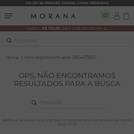
15% OFF NA PRIMEIRA COMPRA CUPOM: PRIMEIRA15
Faltam
R$ 100,00
para você parcelar em 2x
Pesquisar
TERMOS MAIS BUSCADOS
mini-argola-com-aros-2834479561
1
º
brincos
2
º
pulseiras
OPS, NÃO ENCONTRAMOS
RESULTADOS PARA A BUSCA
3
º
colar duplo
4
º
colar coração
Pesquisar
5
º
filhos
6
º
nossa senhora
TERMOS MAIS BUSCADOS
Verifique se a palavra foi digitada corretamente ou tente palavras menos
1
º
brincos
específicas
7
º
argola