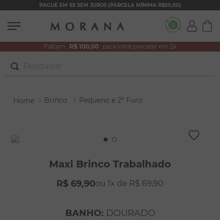
PAGUE EM 6X SEM JUROS (PARCELA MÍNIMA R$50,00)
Faltam
R$ 100,00
para você parcelar em 2x
Pesquisar
TERMOS MAIS BUSCADOS
Brinco
Pequeno e 2º Furo
1
º
brincos
2
º
colar duplo
3
º
filhos
4
º
pulseiras
Maxi Brinco Trabalhado
5
º
colar coração
R$
69
,
90
1
R$
69
,
90
6
º
pérola
7
º
nossa senhora
BANHO
:
DOURADO