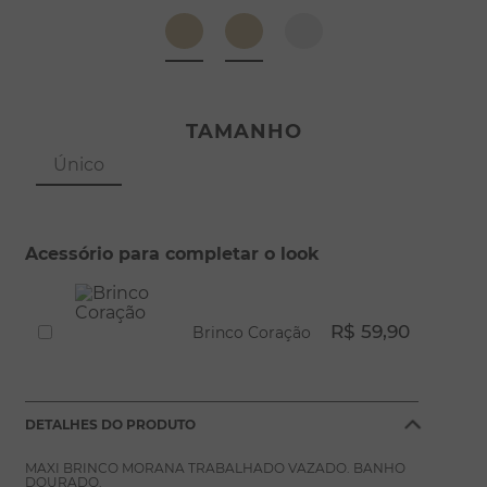
8
º
escapulário
9
º
conjuntos
10
º
coração
TAMANHO
Único
Acessório para completar o look
R$ 59,90
Brinco Coração
DETALHES DO PRODUTO
MAXI BRINCO MORANA TRABALHADO VAZADO. BANHO
DOURADO.