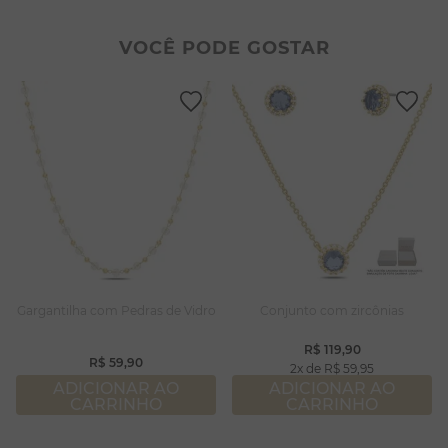
2
º
colar duplo
8
º
conjuntos
3
º
pulseiras
9
º
escapulário
VOCÊ PODE GOSTAR
4
º
colar coração
10
º
colar
5
º
filhos
6
º
nossa senhora
7
º
pérola
8
º
conjuntos
9
º
escapulário
10
º
colar
Gargantilha com Pedras de Vidro
Conjunto com zircônias
R$
119
,
90
R$
59
,
90
2
R$
59
,
95
ADICIONAR AO
ADICIONAR AO
CARRINHO
CARRINHO