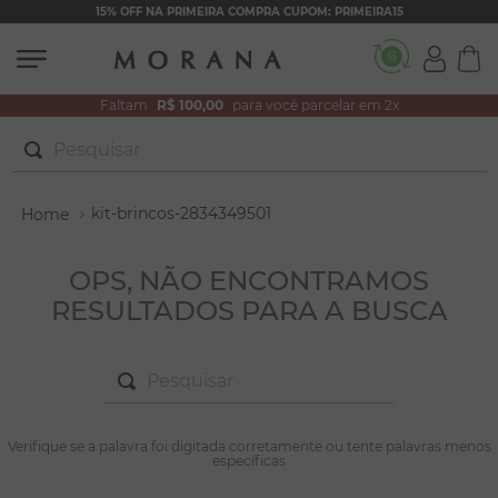
15% OFF NA PRIMEIRA COMPRA CUPOM: PRIMEIRA15
Faltam
R$ 100,00
para você parcelar em 2x
Pesquisar
TERMOS MAIS BUSCADOS
kit-brincos-2834349501
1
º
brincos
2
º
colar duplo
OPS, NÃO ENCONTRAMOS
RESULTADOS PARA A BUSCA
3
º
pulseiras
4
º
colar coração
Pesquisar
5
º
filhos
6
º
nossa senhora
TERMOS MAIS BUSCADOS
Verifique se a palavra foi digitada corretamente ou tente palavras menos
1
º
brincos
específicas
7
º
pérola