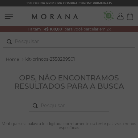
15% OFF NA PRIMEIRA COMPRA CUPOM: PRIMEIRA15
Faltam
R$ 100,00
para você parcelar em 2x
Pesquisar
TERMOS MAIS BUSCADOS
kit-brincos-2358289501
1
º
brincos
2
º
colar duplo
OPS, NÃO ENCONTRAMOS
RESULTADOS PARA A BUSCA
3
º
filhos
4
º
pulseiras
Pesquisar
5
º
colar coração
6
º
pérola
TERMOS MAIS BUSCADOS
Verifique se a palavra foi digitada corretamente ou tente palavras menos
1
º
brincos
específicas
7
º
nossa senhora