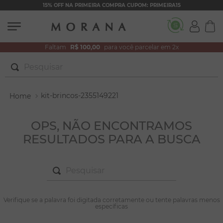
15% OFF NA PRIMEIRA COMPRA CUPOM: PRIMEIRA15
Faltam
R$ 100,00
para você parcelar em 2x
Pesquisar
TERMOS MAIS BUSCADOS
kit-brincos-2355149221
1
º
brincos
2
º
colar duplo
OPS, NÃO ENCONTRAMOS
RESULTADOS PARA A BUSCA
3
º
pulseiras
4
º
colar coração
Pesquisar
5
º
filhos
6
º
argola
TERMOS MAIS BUSCADOS
Verifique se a palavra foi digitada corretamente ou tente palavras menos
1
º
brincos
específicas
7
º
nossa senhora