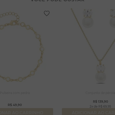
lar coração
lhos
gola
ossa senhora
rola
capulário
njuntos
Pulseira com pedra
Conjunto de pérol
R$
139
,
90
R$
49
,
90
2
R$
69
,
95
ONAR AO CARRINHO
ADICIONAR AO CA