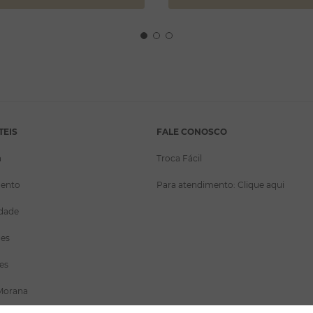
TEIS
FALE CONOSCO
a
Troca Fácil
ento
Para atendimento: Clique aqui
idade
ões
es
Morana