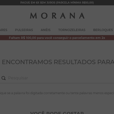
PAGUE EM 6X SEM JUROS (PARCELA MÍNIMA R$50,00)
TERMOS MAIS BUSCADOS
ARES
PULSEIRAS
ANÉIS
TORNOZELEIRAS
BERLOQUES
1
º
brincos
Faltam R$ 100,00 para você conseguir o parcelamento em 2x
2
º
colar duplo
3
º
pulseiras
4
º
colar coração
O ENCONTRAMOS RESULTADOS PARA
5
º
filhos
6
º
argola
7
º
nossa senhora
S MAIS BUSCADOS
fique se a palavra foi digitada corretamente ou tente palavras menos especí
8
º
pérola
incos
9
º
escapulário
lar duplo
VOCÊ PODE GOSTAR
10
º
conjuntos
lseiras