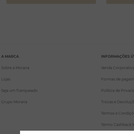
A MARCA
INFORMAÇÕES Ú
Sobre a Morana
Venda Corporativ
Lojas
Formas de pagam
Seja um franqueado
Política de Privac
Grupo Morana
Trocas e Devoluç
Termos e Condiçõ
Termo Cashback 