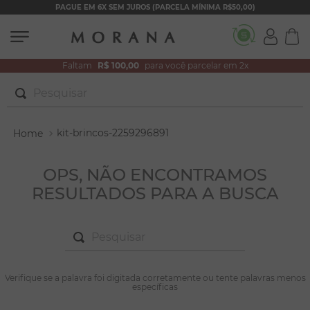
PAGUE EM 6X SEM JUROS (PARCELA MÍNIMA R$50,00)
Faltam
R$ 100,00
para você parcelar em 2x
Pesquisar
TERMOS MAIS BUSCADOS
kit-brincos-2259296891
1
º
brincos
2
º
colar duplo
OPS, NÃO ENCONTRAMOS
RESULTADOS PARA A BUSCA
3
º
pulseiras
4
º
colar coração
Pesquisar
5
º
filhos
6
º
nossa senhora
TERMOS MAIS BUSCADOS
Verifique se a palavra foi digitada corretamente ou tente palavras menos
1
º
brincos
específicas
7
º
pérola