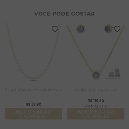
2
º
colar duplo
8
º
conjuntos
3
º
pulseiras
9
º
escapulário
VOCÊ PODE GOSTAR
4
º
colar coração
10
º
colar
5
º
filhos
6
º
nossa senhora
7
º
pérola
8
º
conjuntos
9
º
escapulário
10
º
colar
Gargantilha com Pedras de Vidro
Conjunto com zircônias
R$
119
,
90
R$
59
,
90
2
R$
59
,
95
ADICIONAR AO
ADICIONAR AO
CARRINHO
CARRINHO