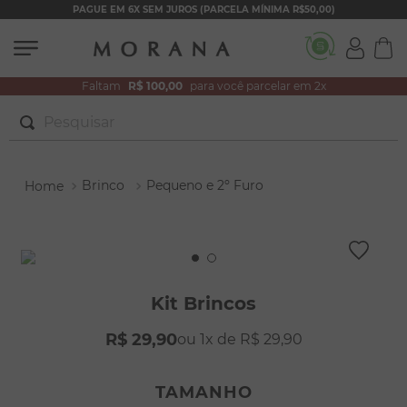
PAGUE EM 6X SEM JUROS (PARCELA MÍNIMA R$50,00)
Faltam
R$ 100,00
para você parcelar em 2x
Pesquisar
TERMOS MAIS BUSCADOS
Brinco
Pequeno e 2º Furo
1
º
brincos
2
º
colar duplo
3
º
filhos
4
º
pulseiras
Kit Brincos
5
º
colar coração
R$
29
,
90
1
R$
29
,
90
6
º
pérola
7
º
nossa senhora
TAMANHO