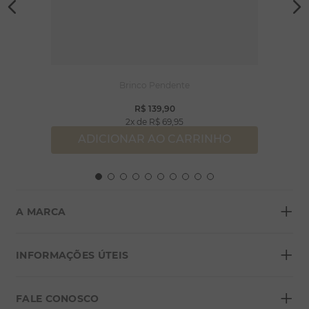
Brinco Pendente
R$
139
,
90
2
R$
69
,
95
ADICIONAR AO CARRINHO
+
A MARCA
+
Sobre a Morana
INFORMAÇÕES ÚTEIS
Lojas
+
Blog
FALE CONOSCO
Seja um franqueado