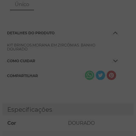
8
º
escapulário
Único
9
º
conjuntos
10
º
coração
DETALHES DO PRODUTO
KIT BRINCOS MORANA EM ZIRCÔNIAS. BANHO
DOURADO.
COMO CUIDAR
COMPARTILHAR
Especificações
Cor
DOURADO