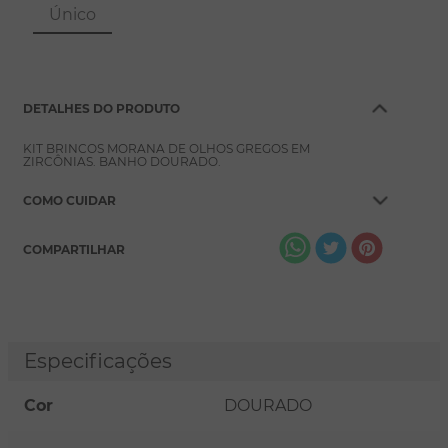
8
º
escapulário
Único
9
º
conjuntos
10
º
coração
DETALHES DO PRODUTO
KIT BRINCOS MORANA DE OLHOS GREGOS EM
ZIRCÔNIAS. BANHO DOURADO.
COMO CUIDAR
COMPARTILHAR
Especificações
Cor
DOURADO