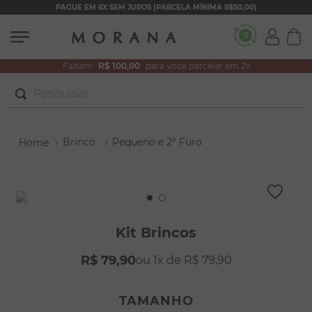
PAGUE EM 6X SEM JUROS (PARCELA MÍNIMA R$50,00)
Faltam
R$ 100,00
para você parcelar em 2x
Pesquisar
TERMOS MAIS BUSCADOS
Brinco
Pequeno e 2º Furo
1
º
brincos
2
º
colar duplo
3
º
filhos
4
º
pulseiras
Kit Brincos
5
º
colar coração
R$
79
,
90
1
R$
79
,
90
6
º
pérola
7
º
nossa senhora
TAMANHO