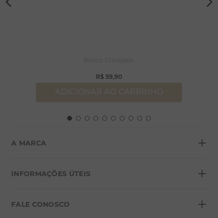
Brinco Cravejado
R$
59
,
90
ADICIONAR AO CARRINHO
+
A MARCA
+
Sobre a Morana
INFORMAÇÕES ÚTEIS
Lojas
+
Blog
FALE CONOSCO
Seja um franqueado
Formas de pagamento