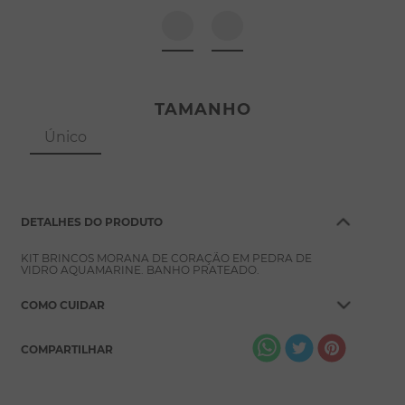
8
º
escapulário
9
º
conjuntos
10
º
coração
TAMANHO
Único
DETALHES DO PRODUTO
KIT BRINCOS MORANA DE CORAÇÃO EM PEDRA DE
VIDRO AQUAMARINE. BANHO PRATEADO.
COMO CUIDAR
COMPARTILHAR