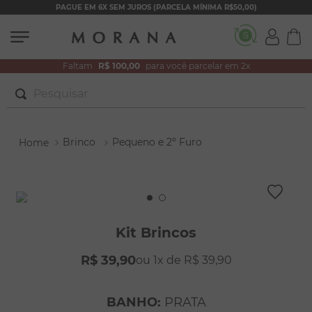
PAGUE EM 6X SEM JUROS (PARCELA MÍNIMA R$50,00)
Faltam
R$ 100,00
para você parcelar em 2x
Pesquisar
TERMOS MAIS BUSCADOS
Brinco
Pequeno e 2º Furo
1
º
brincos
2
º
colar duplo
3
º
filhos
4
º
pulseiras
Kit Brincos
5
º
colar coração
R$
39
,
90
1
R$
39
,
90
6
º
pérola
7
º
nossa senhora
BANHO
:
PRATA