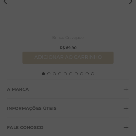
Brinco Cravejado
R$
69
,
90
ADICIONAR AO CARRINHO
+
A MARCA
+
Sobre a Morana
INFORMAÇÕES ÚTEIS
Lojas
+
Blog
FALE CONOSCO
Seja um franqueado
Formas de pagamento