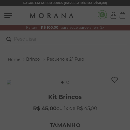
PAGUE EM 6X SEM JUROS (PARCELA MÍNIMA R$50,00)
Faltam
R$ 100,00
para você parcelar em 2x
Pesquisar
TERMOS MAIS BUSCADOS
Brinco
Pequeno e 2º Furo
1
º
brincos
2
º
colar duplo
3
º
pulseiras
4
º
colar coração
Kit Brincos
5
º
filhos
R$
45
,
00
1
R$
45
,
00
6
º
argola
7
º
nossa senhora
TAMANHO