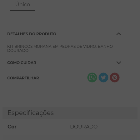
8
º
pérola
Único
9
º
escapulário
10
º
conjuntos
DETALHES DO PRODUTO
KIT BRINCOS MORANA EM PEDRAS DE VIDRO. BANHO
DOURADO.
COMO CUIDAR
COMPARTILHAR
Especificações
Cor
DOURADO