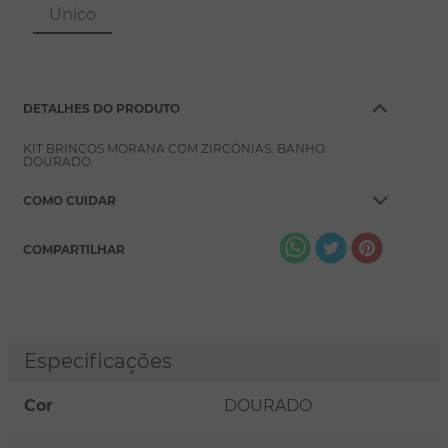
8
º
pérola
Único
9
º
escapulário
10
º
conjuntos
DETALHES DO PRODUTO
KIT BRINCOS MORANA COM ZIRCÔNIAS. BANHO
DOURADO.
COMO CUIDAR
COMPARTILHAR
Especificações
Cor
DOURADO