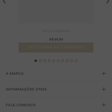
Brinco Trabalhado
R$
69
,
90
ADICIONAR AO CARRINHO
+
A MARCA
+
Sobre a Morana
INFORMAÇÕES ÚTEIS
Lojas
+
Blog
FALE CONOSCO
Seja um franqueado
Formas de pagamento