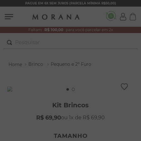
PAGUE EM 6X SEM JUROS (PARCELA MÍNIMA R$50,00)
Faltam
R$ 100,00
para você parcelar em 2x
Pesquisar
TERMOS MAIS BUSCADOS
Brinco
Pequeno e 2º Furo
1
º
brincos
2
º
colar duplo
3
º
pulseiras
4
º
colar coração
Kit Brincos
5
º
filhos
R$
69
,
90
1
R$
69
,
90
6
º
argola
7
º
nossa senhora
TAMANHO