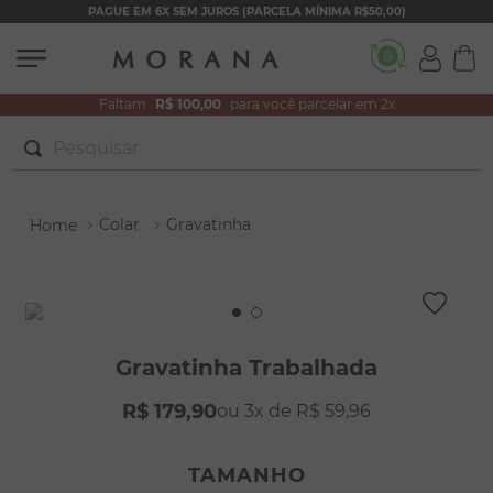
PAGUE EM 6X SEM JUROS (PARCELA MÍNIMA R$50,00)
Faltam
R$ 100,00
para você parcelar em 2x
Pesquisar
TERMOS MAIS BUSCADOS
Colar
Gravatinha
1
º
brincos
2
º
colar duplo
3
º
pulseiras
4
º
colar coração
Gravatinha Trabalhada
5
º
filhos
R$
179
,
90
3
R$
59
,
96
6
º
nossa senhora
7
º
pérola
TAMANHO