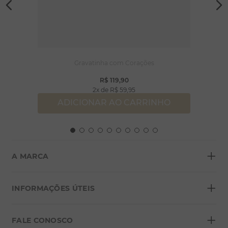
Gravatinha com Corações
R$
119
,
90
2
R$
59
,
95
ADICIONAR AO CARRINHO
+
A MARCA
+
Sobre a Morana
INFORMAÇÕES ÚTEIS
Lojas
+
Blog
FALE CONOSCO
Seja um franqueado