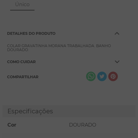
8
º
conjuntos
Único
9
º
escapulário
10
º
colar
DETALHES DO PRODUTO
COLAR GRAVATINHA MORANA TRABALHADA. BANHO
DOURADO.
COMO CUIDAR
COMPARTILHAR
Especificações
Cor
DOURADO