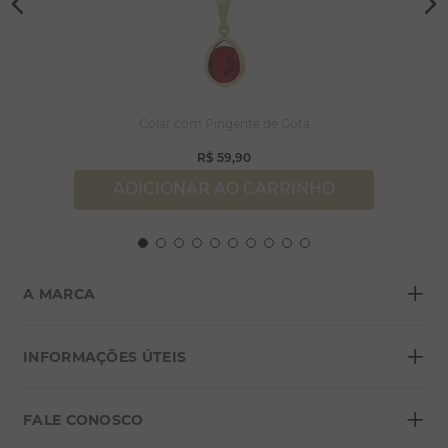
Colar com Pingente de Gota
R$
59
,
90
ADICIONAR AO CARRINHO
+
A MARCA
+
Sobre a Morana
INFORMAÇÕES ÚTEIS
Lojas
+
Blog
FALE CONOSCO
Seja um franqueado
Formas de pagamento