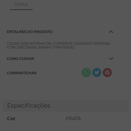
8
º
escapulário
Único
9
º
conjuntos
10
º
coração
DETALHES DO PRODUTO
COLAR GRAVATINHA DE CORRENTE CADEADO MORANA
COM ZIRCÔNIAS. BANHO PRATEADO.
COMO CUIDAR
COMPARTILHAR
Especificações
Cor
PRATA