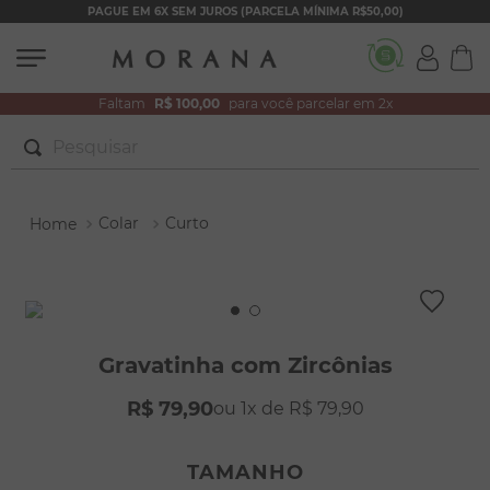
PAGUE EM 6X SEM JUROS (PARCELA MÍNIMA R$50,00)
Faltam
R$ 100,00
para você parcelar em 2x
Pesquisar
TERMOS MAIS BUSCADOS
Colar
Curto
1
º
brincos
2
º
colar duplo
3
º
filhos
4
º
pulseiras
Gravatinha com Zircônias
5
º
colar coração
R$
79
,
90
1
R$
79
,
90
6
º
pérola
7
º
nossa senhora
TAMANHO