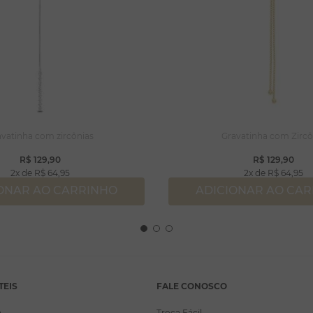
vatinha com zircônias
Gravatinha com Zircô
R$
129
,
90
R$
129
,
90
2
R$
64
,
95
2
R$
64
,
95
ONAR AO CARRINHO
ADICIONAR AO CA
TEIS
FALE CONOSCO
a
Troca Fácil