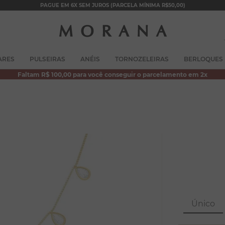
PAGUE EM 6X SEM JUROS (PARCELA MÍNIMA R$50,00)
TERMOS MAIS BUSCADOS
ARES
PULSEIRAS
ANÉIS
TORNOZELEIRAS
BERLOQUES
1
º
brincos
Faltam R$ 100,00 para você conseguir o parcelamento em 2x
2
º
colar duplo
3
º
pulseiras
4
º
colar coração
5
º
filhos
6
º
argola
7
º
nossa senhora
8
º
pérola
Único
9
º
escapulário
10
º
conjuntos