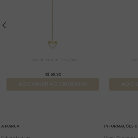
Gravatinha com Corações
Gra
R$
69
,
90
ADICIONAR AO CARRINHO
ADICI
A MARCA
INFORMAÇÕES Ú
Sobre a Morana
Venda Corporativ