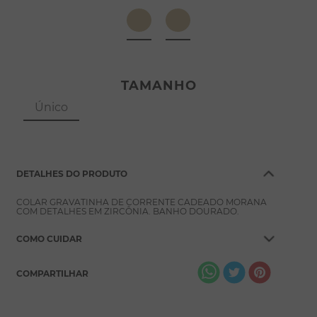
8
º
pérola
9
º
escapulário
10
º
conjuntos
TAMANHO
Único
DETALHES DO PRODUTO
COLAR GRAVATINHA DE CORRENTE CADEADO MORANA
COM DETALHES EM ZIRCÔNIA. BANHO DOURADO.
COMO CUIDAR
COMPARTILHAR