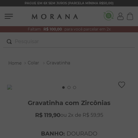
PAGUE EM 6X SEM JUROS (PARCELA MÍNIMA R$50,00)
Faltam
R$ 100,00
para você parcelar em 2x
Pesquisar
TERMOS MAIS BUSCADOS
Colar
Gravatinha
1
º
brincos
2
º
colar duplo
3
º
pulseiras
4
º
colar coração
Gravatinha com Zircônias
5
º
filhos
R$
119
,
90
2
R$
59
,
95
6
º
argola
7
º
nossa senhora
BANHO
:
DOURADO