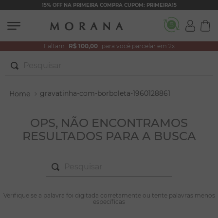
15% OFF NA PRIMEIRA COMPRA CUPOM: PRIMEIRA15
Faltam
R$ 100,00
para você parcelar em 2x
Pesquisar
TERMOS MAIS BUSCADOS
gravatinha-com-borboleta-1960128861
1
º
brincos
2
º
colar duplo
OPS, NÃO ENCONTRAMOS
RESULTADOS PARA A BUSCA
3
º
filhos
4
º
pulseiras
Pesquisar
5
º
colar coração
6
º
pérola
TERMOS MAIS BUSCADOS
Verifique se a palavra foi digitada corretamente ou tente palavras menos
1
º
brincos
específicas
7
º
nossa senhora