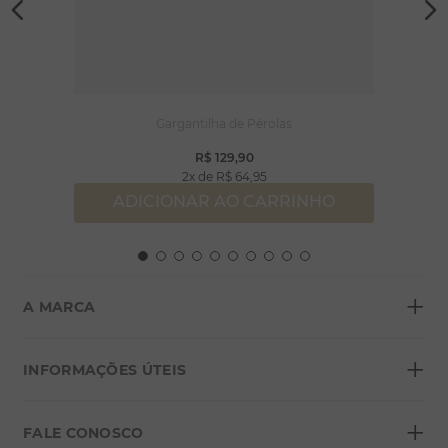
Gargantilha de Pérolas
R$
129
,
90
2
R$
64
,
95
ADICIONAR AO CARRINHO
+
A MARCA
+
Sobre a Morana
INFORMAÇÕES ÚTEIS
Lojas
+
Blog
FALE CONOSCO
Seja um franqueado