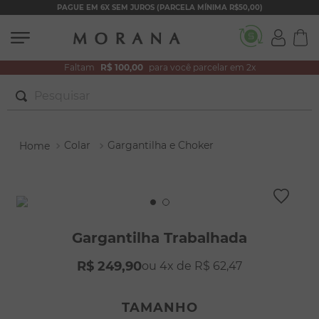
PAGUE EM 6X SEM JUROS (PARCELA MÍNIMA R$50,00)
Faltam
R$ 100,00
para você parcelar em 2x
Pesquisar
TERMOS MAIS BUSCADOS
Colar
Gargantilha e Choker
1
º
brincos
2
º
colar duplo
3
º
pulseiras
4
º
colar coração
Gargantilha Trabalhada
5
º
filhos
R$
249
,
90
4
R$
62
,
47
6
º
argola
7
º
nossa senhora
TAMANHO