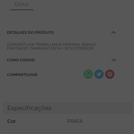
8
º
pérola
Único
9
º
escapulário
10
º
conjuntos
DETALHES DO PRODUTO
GARGANTILHA TRABALHADA MORANA. BANHO
PRATEADO. TAMANHO 35CM + 5CM EXTENSOR.
COMO CUIDAR
COMPARTILHAR
Especificações
Cor
PRATA