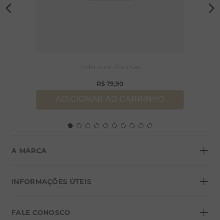
Colar com Zircônias
R$
79
,
90
ADICIONAR AO CARRINHO
+
A MARCA
+
Sobre a Morana
INFORMAÇÕES ÚTEIS
Lojas
+
Blog
FALE CONOSCO
Seja um franqueado