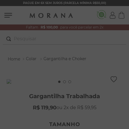
PAGUE EM 6X SEM JUROS (PARCELA MÍNIMA R$50,00)
Faltam
R$ 100,00
para você parcelar em 2x
Pesquisar
TERMOS MAIS BUSCADOS
Colar
Gargantilha e Choker
1
º
brincos
2
º
colar duplo
3
º
pulseiras
4
º
colar coração
Gargantilha Trabalhada
5
º
filhos
R$
119
,
90
2
R$
59
,
95
6
º
nossa senhora
7
º
argola
TAMANHO