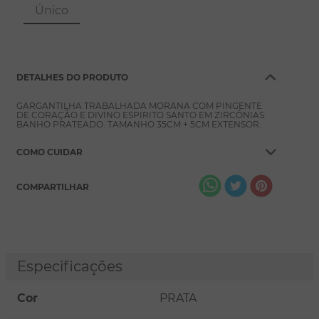
8
º
pérola
Único
9
º
escapulário
10
º
colar
DETALHES DO PRODUTO
GARGANTILHA TRABALHADA MORANA COM PINGENTE
DE CORAÇÃO E DIVINO ESPIRITO SANTO EM ZIRCÔNIAS.
BANHO PRATEADO. TAMANHO 35CM + 5CM EXTENSOR.
COMO CUIDAR
COMPARTILHAR
Especificações
Cor
PRATA