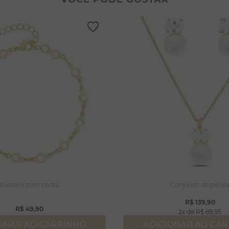
lseiras
lar coração
rola
ossa senhora
capulário
njuntos
ração
Pulseira com pedra
Conjunto de pérol
R$
139
,
90
R$
49
,
90
2
R$
69
,
95
ONAR AO CARRINHO
ADICIONAR AO CA