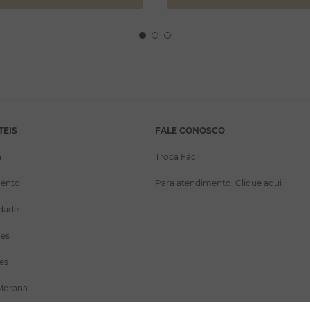
TEIS
FALE CONOSCO
a
Troca Fácil
ento
Para atendimento: Clique aqui
idade
ões
es
Morana