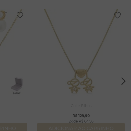
a
Colar Filhos
R$
129
,
90
2
R$
64
,
95
RRINHO
ADICIONAR AO CARRINHO