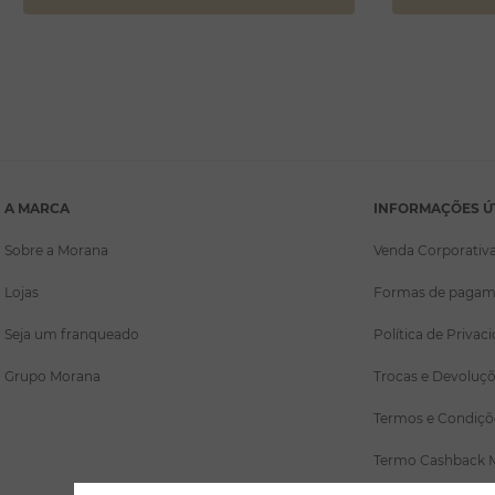
A MARCA
INFORMAÇÕES Ú
Sobre a Morana
Venda Corporativ
Lojas
Formas de pagam
Seja um franqueado
Política de Privac
Grupo Morana
Trocas e Devoluç
Termos e Condiçõ
Termo Cashback 