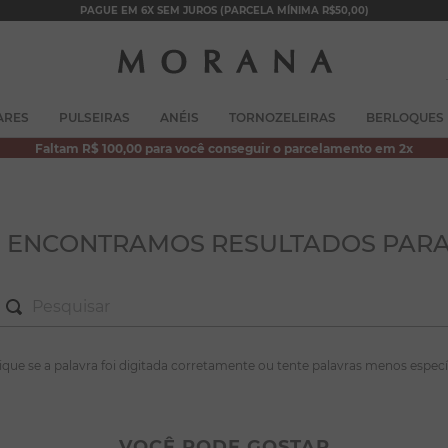
PAGUE EM 6X SEM JUROS (PARCELA MÍNIMA R$50,00)
TERMOS MAIS BUSCADOS
ARES
PULSEIRAS
ANÉIS
TORNOZELEIRAS
BERLOQUES
1
º
brincos
Faltam R$ 100,00 para você conseguir o parcelamento em 2x
2
º
colar duplo
3
º
filhos
4
º
pulseiras
O ENCONTRAMOS RESULTADOS PARA
5
º
colar coração
6
º
pérola
7
º
nossa senhora
S MAIS BUSCADOS
fique se a palavra foi digitada corretamente ou tente palavras menos especí
8
º
escapulário
incos
9
º
conjuntos
lar duplo
VOCÊ PODE GOSTAR
10
º
coração
lhos