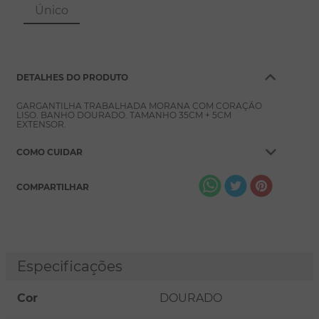
8
º
escapulário
Único
9
º
conjuntos
10
º
coração
DETALHES DO PRODUTO
GARGANTILHA TRABALHADA MORANA COM CORAÇÃO
LISO. BANHO DOURADO. TAMANHO 35CM + 5CM
EXTENSOR.
COMO CUIDAR
COMPARTILHAR
Especificações
Cor
DOURADO