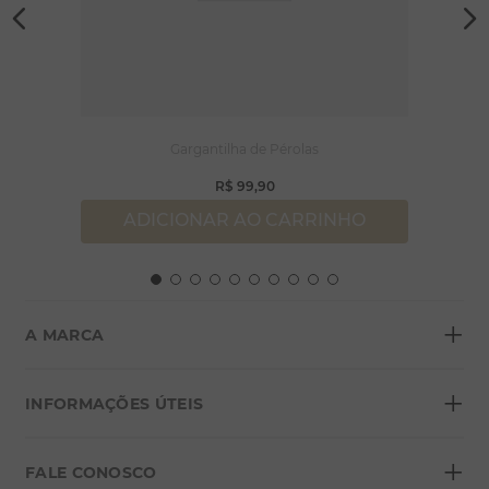
Gargantilha de Pérolas
R$
99
,
90
ADICIONAR AO CARRINHO
+
A MARCA
+
Sobre a Morana
INFORMAÇÕES ÚTEIS
Lojas
+
Blog
FALE CONOSCO
Seja um franqueado