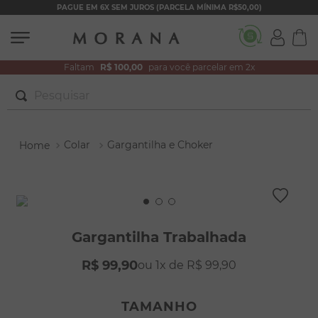
PAGUE EM 6X SEM JUROS (PARCELA MÍNIMA R$50,00)
Faltam
R$ 100,00
para você parcelar em 2x
Pesquisar
TERMOS MAIS BUSCADOS
Colar
Gargantilha e Choker
1
º
brincos
2
º
colar duplo
3
º
filhos
4
º
pulseiras
Gargantilha Trabalhada
5
º
colar coração
R$
99
,
90
1
R$
99
,
90
6
º
pérola
7
º
nossa senhora
TAMANHO