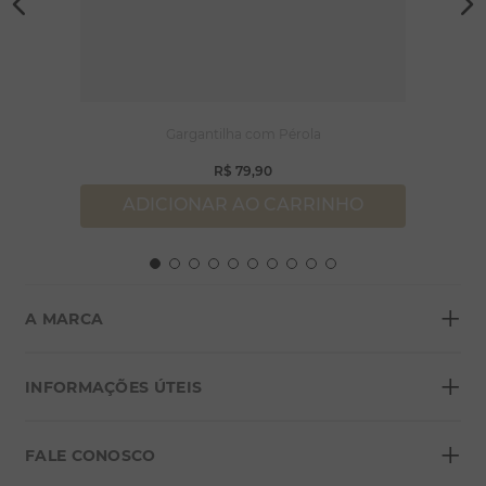
Gargantilha com Pérola
R$
79
,
90
ADICIONAR AO CARRINHO
+
A MARCA
+
Sobre a Morana
INFORMAÇÕES ÚTEIS
Lojas
+
Blog
FALE CONOSCO
Seja um franqueado
Formas de pagamento