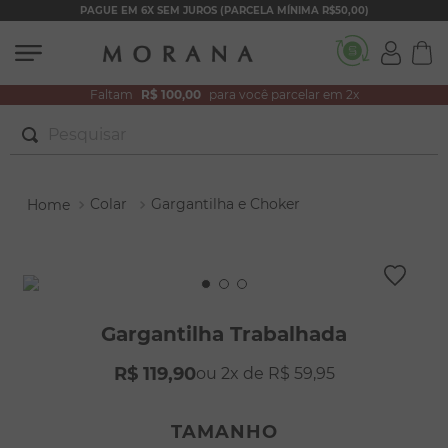
PAGUE EM 6X SEM JUROS (PARCELA MÍNIMA R$50,00)
Faltam
R$ 100,00
para você parcelar em 2x
Pesquisar
TERMOS MAIS BUSCADOS
Colar
Gargantilha e Choker
1
º
brincos
2
º
colar duplo
3
º
filhos
4
º
pulseiras
Gargantilha Trabalhada
5
º
colar coração
R$
119
,
90
2
R$
59
,
95
6
º
pérola
7
º
nossa senhora
TAMANHO