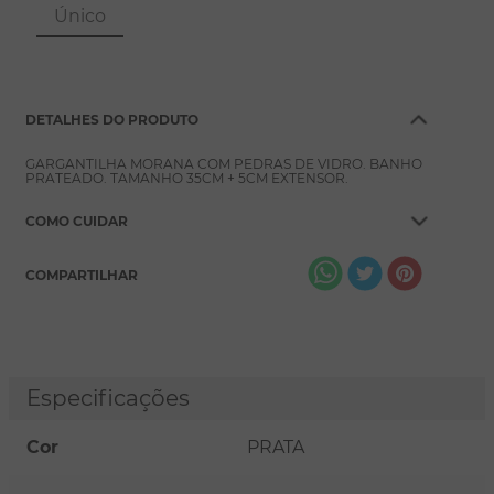
8
º
escapulário
Único
9
º
conjuntos
10
º
coração
DETALHES DO PRODUTO
GARGANTILHA MORANA COM PEDRAS DE VIDRO. BANHO
PRATEADO. TAMANHO 35CM + 5CM EXTENSOR.
COMO CUIDAR
COMPARTILHAR
Especificações
Cor
PRATA