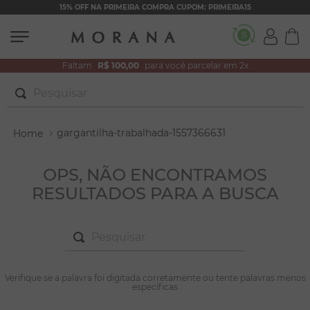
15% OFF NA PRIMEIRA COMPRA CUPOM: PRIMEIRA15
Faltam
R$ 100,00
para você parcelar em 2x
Pesquisar
TERMOS MAIS BUSCADOS
gargantilha-trabalhada-1557366631
1
º
brincos
2
º
colar duplo
OPS, NÃO ENCONTRAMOS
RESULTADOS PARA A BUSCA
3
º
pulseiras
4
º
colar coração
Pesquisar
5
º
filhos
6
º
nossa senhora
TERMOS MAIS BUSCADOS
Verifique se a palavra foi digitada corretamente ou tente palavras menos
1
º
brincos
específicas
7
º
pérola