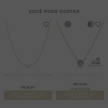
2
º
colar duplo
8
º
conjuntos
3
º
pulseiras
9
º
escapulário
VOCÊ PODE GOSTAR
4
º
colar coração
10
º
colar
5
º
filhos
6
º
nossa senhora
7
º
pérola
8
º
conjuntos
9
º
escapulário
10
º
colar
Gargantilha com Pedras de Vidro
Conjunto com zircônias
R$
119
,
90
R$
59
,
90
2
R$
59
,
95
ADICIONAR AO
ADICIONAR AO
CARRINHO
CARRINHO