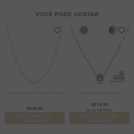
2
º
colar duplo
8
º
conjuntos
3
º
pulseiras
9
º
escapulário
VOCÊ PODE GOSTAR
4
º
colar coração
10
º
colar
5
º
filhos
6
º
nossa senhora
7
º
pérola
8
º
conjuntos
9
º
escapulário
10
º
colar
Gargantilha com Pedras de Vidro
Conjunto com zircônias
R$
119
,
90
R$
59
,
90
2
R$
59
,
95
ADICIONAR AO
ADICIONAR AO
CARRINHO
CARRINHO