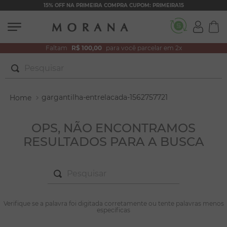
15% OFF NA PRIMEIRA COMPRA CUPOM: PRIMEIRA15
Faltam
R$ 100,00
para você parcelar em 2x
Pesquisar
TERMOS MAIS BUSCADOS
gargantilha-entrelacada-1562757721
1
º
brincos
2
º
colar duplo
OPS, NÃO ENCONTRAMOS
RESULTADOS PARA A BUSCA
3
º
pulseiras
4
º
colar coração
Pesquisar
5
º
filhos
6
º
nossa senhora
TERMOS MAIS BUSCADOS
Verifique se a palavra foi digitada corretamente ou tente palavras menos
1
º
brincos
específicas
7
º
pérola