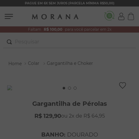
PAGUE EM 6X SEM JUROS (PARCELA MÍNIMA R$50,00)
Faltam
R$ 100,00
para você parcelar em 2x
Pesquisar
TERMOS MAIS BUSCADOS
Colar
Gargantilha e Choker
1
º
brincos
2
º
colar duplo
3
º
filhos
4
º
pulseiras
Gargantilha de Pérolas
5
º
colar coração
R$
129
,
90
2
R$
64
,
95
6
º
pérola
7
º
nossa senhora
BANHO
:
DOURADO