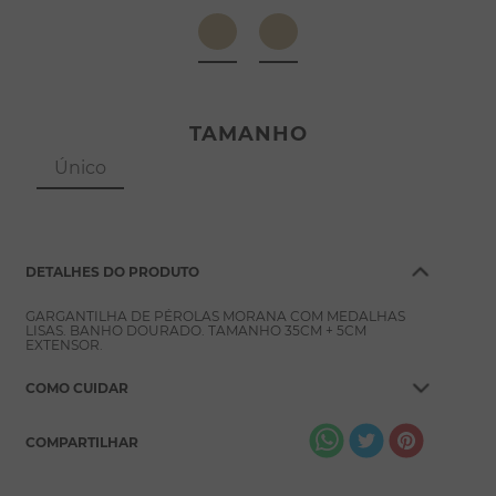
8
º
escapulário
9
º
conjuntos
10
º
coração
TAMANHO
Único
DETALHES DO PRODUTO
GARGANTILHA DE PÉROLAS MORANA COM MEDALHAS
LISAS. BANHO DOURADO. TAMANHO 35CM + 5CM
EXTENSOR.
COMO CUIDAR
COMPARTILHAR