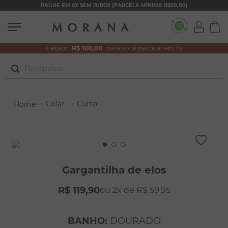
PAGUE EM 6X SEM JUROS (PARCELA MÍNIMA R$50,00)
Faltam
R$ 100,00
para você parcelar em 2x
Pesquisar
TERMOS MAIS BUSCADOS
Colar
Curto
1
º
brincos
2
º
pulseiras
3
º
colar duplo
4
º
colar coração
Gargantilha de elos
5
º
filhos
R$
119
,
90
2
R$
59
,
95
6
º
nossa senhora
7
º
argola
BANHO
:
DOURADO