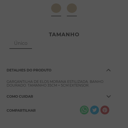
8
º
pérola
9
º
escapulário
10
º
colar
TAMANHO
Único
DETALHES DO PRODUTO
GARGANTILHA DE ELOS MORANA ESTILIZADA. BANHO
DOURADO. TAMANHO 35CM + 5CM EXTENSOR.
COMO CUIDAR
COMPARTILHAR