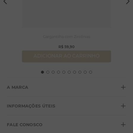
Gargantilha com Zircônias
R$
59
,
90
ADICIONAR AO CARRINHO
+
A MARCA
+
Sobre a Morana
INFORMAÇÕES ÚTEIS
Lojas
+
Blog
FALE CONOSCO
Seja um franqueado
Formas de pagamento