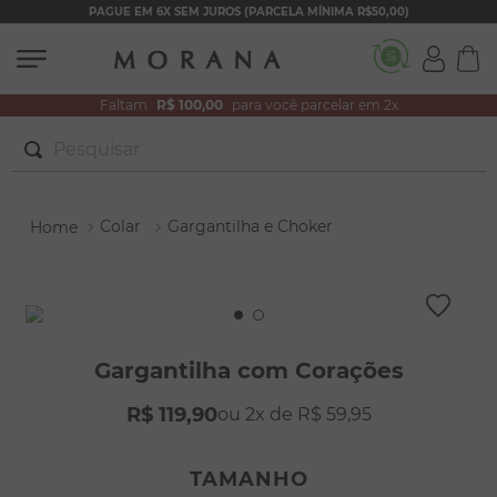
PAGUE EM 6X SEM JUROS (PARCELA MÍNIMA R$50,00)
Faltam
R$ 100,00
para você parcelar em 2x
Pesquisar
TERMOS MAIS BUSCADOS
Colar
Gargantilha e Choker
1
º
brincos
2
º
colar duplo
3
º
filhos
4
º
pulseiras
Gargantilha com Corações
5
º
colar coração
R$
119
,
90
2
R$
59
,
95
6
º
pérola
7
º
nossa senhora
TAMANHO