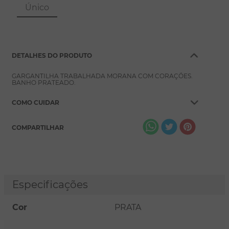
8
º
escapulário
Único
9
º
conjuntos
10
º
coração
DETALHES DO PRODUTO
GARGANTILHA TRABALHADA MORANA COM CORAÇÕES.
BANHO PRATEADO.
COMO CUIDAR
COMPARTILHAR
Especificações
Cor
PRATA