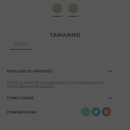
8
º
pérola
9
º
escapulário
10
º
colar
TAMANHO
Único
DETALHES DO PRODUTO
ESCAPULÁRIO DE ELOS MORANA COM MEDALHAS DE
JESUS. BANHO DOURADO.
COMO CUIDAR
COMPARTILHAR