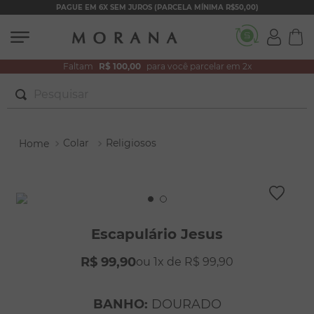
PAGUE EM 6X SEM JUROS (PARCELA MÍNIMA R$50,00)
Faltam
R$ 100,00
para você parcelar em 2x
Pesquisar
TERMOS MAIS BUSCADOS
Colar
Religiosos
1
º
brincos
2
º
colar duplo
3
º
pulseiras
4
º
colar coração
Escapulário Jesus
5
º
filhos
R$
99
,
90
1
R$
99
,
90
6
º
nossa senhora
7
º
argola
BANHO
:
DOURADO