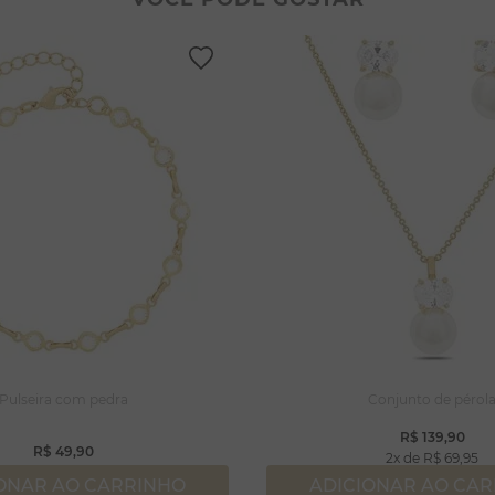
lar coração
lhos
gola
ossa senhora
rola
capulário
njuntos
Pulseira com pedra
Conjunto de pérol
R$
139
,
90
R$
49
,
90
2
R$
69
,
95
ONAR AO CARRINHO
ADICIONAR AO CA