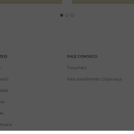
TEIS
FALE CONOSCO
a
Troca Fácil
ento
Para atendimento: Clique aqui
idade
ões
es
Morana