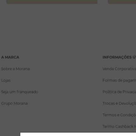
A MARCA
INFORMAÇÕES Ú
Sobre a Morana
Venda Corporativ
Lojas
Formas de pagam
Seja um franqueado
Política de Privac
Grupo Morana
Trocas e Devoluç
Termos e Condiçõ
Termo Cashback 