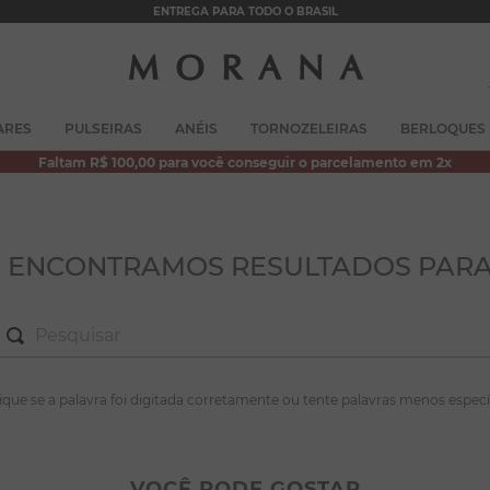
ENTREGA PARA TODO O BRASIL
TERMOS MAIS BUSCADOS
ARES
PULSEIRAS
ANÉIS
TORNOZELEIRAS
BERLOQUES
1
º
brincos
Faltam R$ 100,00 para você conseguir o parcelamento em 2x
2
º
colar duplo
3
º
pulseiras
4
º
colar coração
O ENCONTRAMOS RESULTADOS PARA
5
º
filhos
6
º
argola
7
º
nossa senhora
S MAIS BUSCADOS
fique se a palavra foi digitada corretamente ou tente palavras menos especí
8
º
pérola
incos
9
º
escapulário
lar duplo
VOCÊ PODE GOSTAR
10
º
conjuntos
lseiras