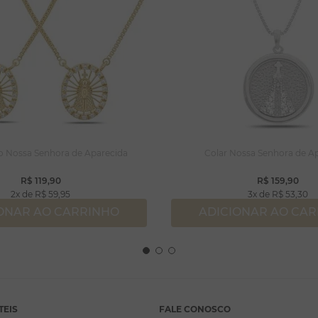
o Nossa Senhora de Aparecida
Colar Nossa Senhora de A
R$
119
,
90
R$
159
,
90
2
R$
59
,
95
3
R$
53
,
30
ONAR AO CARRINHO
ADICIONAR AO CA
TEIS
FALE CONOSCO