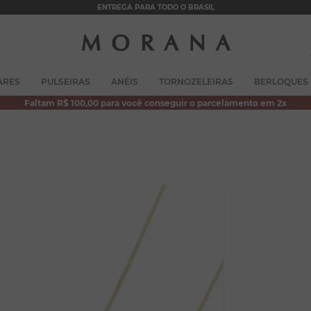
ENTREGA PARA TODO O BRASIL
TERMOS MAIS BUSCADOS
ARES
PULSEIRAS
ANÉIS
TORNOZELEIRAS
BERLOQUES
1
º
brincos
Faltam R$ 100,00 para você conseguir o parcelamento em 2x
2
º
colar duplo
3
º
pulseiras
4
º
colar coração
5
º
filhos
6
º
nossa senhora
7
º
pérola
8
º
conjuntos
9
º
escapulário
10
º
colar