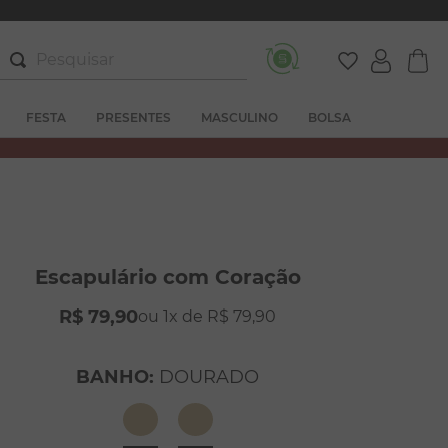
Pesquisar
FESTA
PRESENTES
MASCULINO
BOLSA
Escapulário com Coração
R$
79
,
90
1
R$
79
,
90
BANHO
:
DOURADO