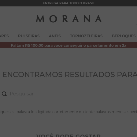
ENTREGA PARA TODO O BRASIL
TERMOS MAIS BUSCADOS
ARES
PULSEIRAS
ANÉIS
TORNOZELEIRAS
BERLOQUES
1
º
brincos
Faltam R$ 100,00 para você conseguir o parcelamento em 2x
2
º
colar duplo
3
º
filhos
4
º
pulseiras
O ENCONTRAMOS RESULTADOS PARA
5
º
colar coração
6
º
pérola
7
º
nossa senhora
S MAIS BUSCADOS
fique se a palavra foi digitada corretamente ou tente palavras menos especí
8
º
escapulário
incos
9
º
conjuntos
lar duplo
VOCÊ PODE GOSTAR
10
º
coração
lhos