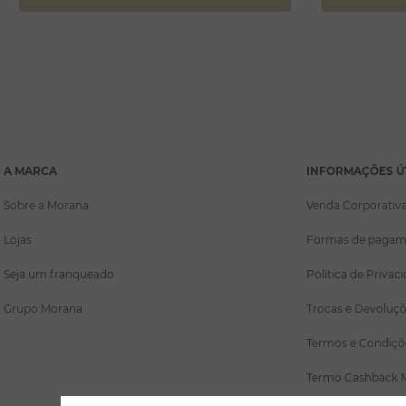
A MARCA
INFORMAÇÕES Ú
Sobre a Morana
Venda Corporativ
Lojas
Formas de pagam
Seja um franqueado
Política de Privac
Grupo Morana
Trocas e Devoluç
Termos e Condiçõ
Termo Cashback 