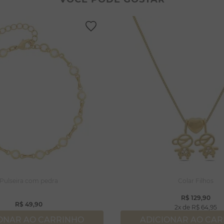
lseiras
lar coração
rola
ossa senhora
capulário
njuntos
ração
Pulseira com pedra
Colar Filhos
R$
129
,
90
R$
49
,
90
2
R$
64
,
95
ONAR AO CARRINHO
ADICIONAR AO CA