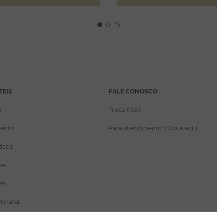
TEIS
FALE CONOSCO
a
Troca Fácil
ento
Para atendimento: Clique aqui
idade
ões
es
Morana