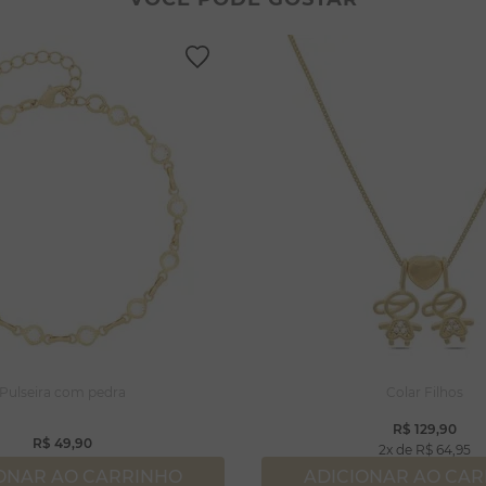
lseiras
lar coração
rola
ossa senhora
capulário
njuntos
ração
Pulseira com pedra
Colar Filhos
R$
129
,
90
R$
49
,
90
2
R$
64
,
95
ONAR AO CARRINHO
ADICIONAR AO CA