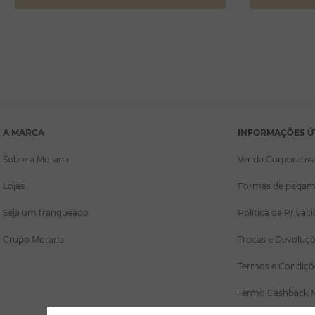
A MARCA
INFORMAÇÕES Ú
Sobre a Morana
Venda Corporativ
Lojas
Formas de pagam
Seja um franqueado
Política de Privac
Grupo Morana
Trocas e Devoluç
Termos e Condiçõ
Termo Cashback 