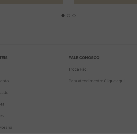
TEIS
FALE CONOSCO
a
Troca Fácil
ento
Para atendimento: Clique aqui
idade
ões
es
Morana