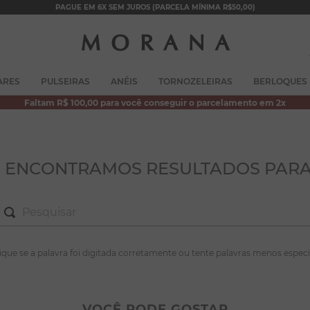
PAGUE EM 6X SEM JUROS (PARCELA MÍNIMA R$50,00)
TERMOS MAIS BUSCADOS
ARES
PULSEIRAS
ANÉIS
TORNOZELEIRAS
BERLOQUES
1
º
brincos
Faltam R$ 100,00 para você conseguir o parcelamento em 2x
2
º
colar duplo
3
º
filhos
4
º
pulseiras
O ENCONTRAMOS RESULTADOS PARA
5
º
colar coração
6
º
pérola
7
º
nossa senhora
S MAIS BUSCADOS
fique se a palavra foi digitada corretamente ou tente palavras menos especí
8
º
escapulário
incos
9
º
conjuntos
lar duplo
VOCÊ PODE GOSTAR
10
º
coração
lhos