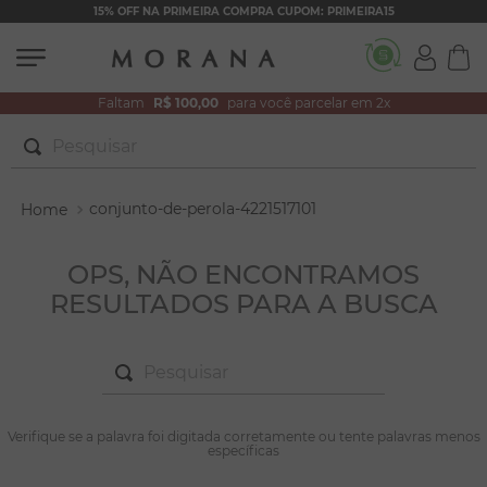
15% OFF NA PRIMEIRA COMPRA CUPOM: PRIMEIRA15
Faltam
R$ 100,00
para você parcelar em 2x
Pesquisar
TERMOS MAIS BUSCADOS
conjunto-de-perola-4221517101
1
º
brincos
2
º
colar duplo
OPS, NÃO ENCONTRAMOS
RESULTADOS PARA A BUSCA
3
º
pulseiras
4
º
colar coração
Pesquisar
5
º
filhos
6
º
argola
TERMOS MAIS BUSCADOS
Verifique se a palavra foi digitada corretamente ou tente palavras menos
1
º
brincos
específicas
7
º
nossa senhora