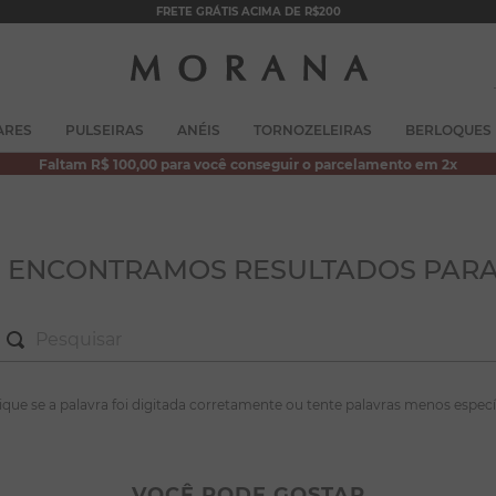
FRETE GRÁTIS ACIMA DE R$200
TERMOS MAIS BUSCADOS
ARES
PULSEIRAS
ANÉIS
TORNOZELEIRAS
BERLOQUES
1
º
brincos
Faltam R$ 100,00 para você conseguir o parcelamento em 2x
2
º
colar duplo
3
º
filhos
4
º
pulseiras
O ENCONTRAMOS RESULTADOS PARA
5
º
colar coração
6
º
pérola
7
º
nossa senhora
S MAIS BUSCADOS
fique se a palavra foi digitada corretamente ou tente palavras menos especí
8
º
escapulário
incos
9
º
conjuntos
lar duplo
VOCÊ PODE GOSTAR
10
º
coração
lhos