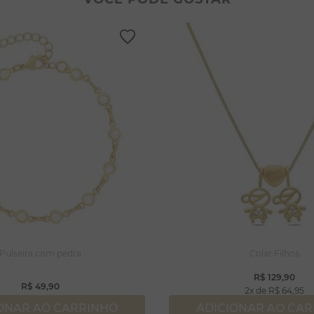
lseiras
lar coração
rola
ossa senhora
capulário
njuntos
ração
Pulseira com pedra
Colar Filhos
R$
129
,
90
R$
49
,
90
2
R$
64
,
95
ONAR AO CARRINHO
ADICIONAR AO CA