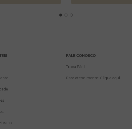
TEIS
FALE CONOSCO
a
Troca Fácil
ento
Para atendimento: Clique aqui
idade
ões
es
Morana