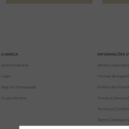
A MARCA
INFORMAÇÕES Ú
Sobre a Morana
Venda Corporativ
Lojas
Formas de pagam
Seja um franqueado
Política de Privac
Grupo Morana
Trocas e Devoluç
Termos e Condiçõ
Termo Cashback 