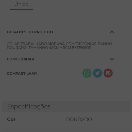
8
º
escapulário
Único
9
º
conjuntos
10
º
coração
DETALHES DO PRODUTO
COLAR TRABALHADO MORANA COM ZIRCÔNIAS. BANHO
DOURADO. TAMANHO 45CM + 5CM EXTENSOR.
COMO CUIDAR
COMPARTILHAR
Especificações
Cor
DOURADO