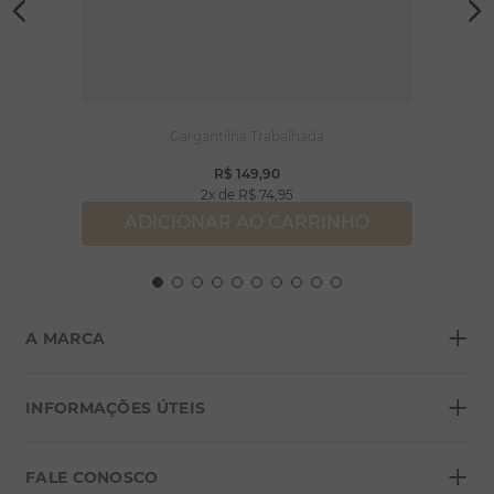
Gargantilha Trabalhada
R$
149
,
90
2
R$
74
,
95
ADICIONAR AO CARRINHO
+
A MARCA
+
Sobre a Morana
INFORMAÇÕES ÚTEIS
Lojas
+
Blog
FALE CONOSCO
Seja um franqueado