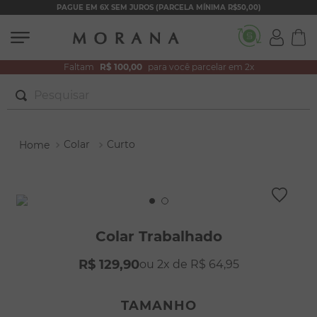
PAGUE EM 6X SEM JUROS (PARCELA MÍNIMA R$50,00)
Faltam
R$ 100,00
para você parcelar em 2x
Pesquisar
TERMOS MAIS BUSCADOS
Colar
Curto
1
º
brincos
2
º
colar duplo
3
º
filhos
4
º
pulseiras
Colar Trabalhado
5
º
colar coração
R$
129
,
90
2
R$
64
,
95
6
º
pérola
7
º
nossa senhora
TAMANHO