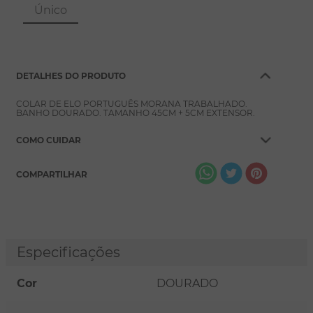
8
º
pérola
Único
9
º
escapulário
10
º
colar
DETALHES DO PRODUTO
COLAR DE ELO PORTUGUÊS MORANA TRABALHADO.
BANHO DOURADO. TAMANHO 45CM + 5CM EXTENSOR.
COMO CUIDAR
COMPARTILHAR
Especificações
Cor
DOURADO