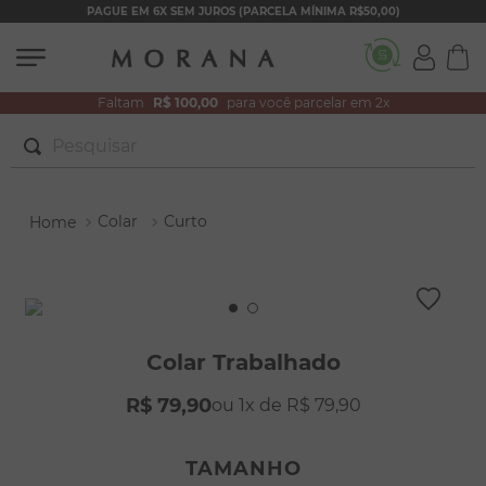
PAGUE EM 6X SEM JUROS (PARCELA MÍNIMA R$50,00)
Faltam
R$ 100,00
para você parcelar em 2x
Pesquisar
TERMOS MAIS BUSCADOS
Colar
Curto
1
º
brincos
2
º
colar duplo
3
º
pulseiras
4
º
colar coração
Colar Trabalhado
5
º
filhos
R$
79
,
90
1
R$
79
,
90
6
º
nossa senhora
7
º
argola
TAMANHO