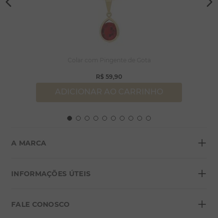
Colar com Pingente de Gota
R$
59
,
90
ADICIONAR AO CARRINHO
+
A MARCA
+
Sobre a Morana
INFORMAÇÕES ÚTEIS
Lojas
+
Blog
FALE CONOSCO
Seja um franqueado
Formas de pagamento