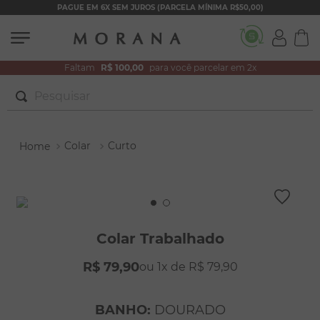
PAGUE EM 6X SEM JUROS (PARCELA MÍNIMA R$50,00)
Faltam
R$ 100,00
para você parcelar em 2x
Pesquisar
TERMOS MAIS BUSCADOS
Colar
Curto
1
º
brincos
2
º
colar duplo
3
º
filhos
4
º
pulseiras
Colar Trabalhado
5
º
colar coração
R$
79
,
90
1
R$
79
,
90
6
º
pérola
7
º
nossa senhora
BANHO
:
DOURADO