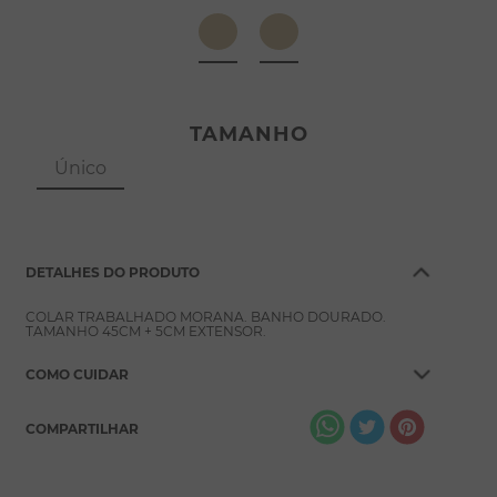
8
º
escapulário
9
º
conjuntos
10
º
coração
TAMANHO
Único
DETALHES DO PRODUTO
COLAR TRABALHADO MORANA. BANHO DOURADO.
TAMANHO 45CM + 5CM EXTENSOR.
COMO CUIDAR
COMPARTILHAR